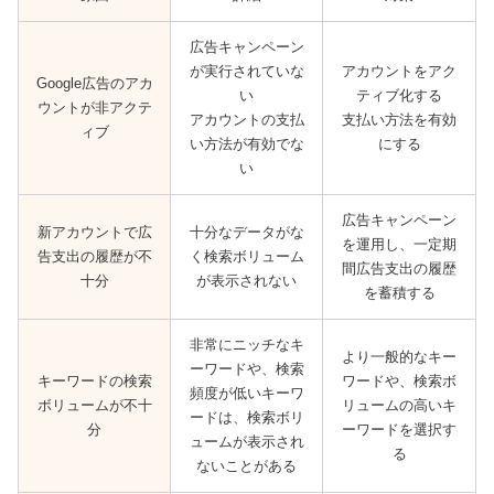
広告キャンペーン
が実行されていな
アカウントをアク
Google広告のアカ
い
ティブ化する
ウントが非アクテ
アカウントの支払
支払い方法を有効
ィブ
い方法が有効でな
にする
い
広告キャンペーン
新アカウントで広
十分なデータがな
を運用し、一定期
告支出の履歴が不
く検索ボリューム
間広告支出の履歴
十分
が表示されない
を蓄積する
非常にニッチなキ
より一般的なキー
ーワードや、検索
キーワードの検索
ワードや、検索ボ
頻度が低いキーワ
ボリュームが不十
リュームの高いキ
ードは、検索ボリ
分
ーワードを選択す
ュームが表示され
る
ないことがある